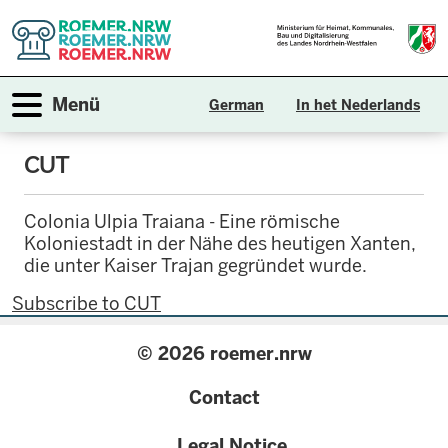
Skip
to
main
content
Toggle navigation
Menü
German
In het Nederlands
CUT
Colonia Ulpia Traiana - Eine römische
Koloniestadt in der Nähe des heutigen Xanten,
die unter Kaiser Trajan gegründet wurde.
Subscribe to CUT
© 2026 roemer.nrw
{
Contact
configuration.label
Legal Notice