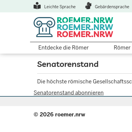
Top
Direkt
Leichte Sprache
Gebärdensprache
zum
Menu
Inhalt
Hauptnavigation
Entdecke die Römer
Römer 
Senatorenstand
Die höchste römische Gesellschaftssc
Senatorenstand abonnieren
© 2026 roemer.nrw