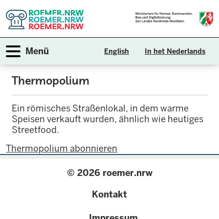
Direkt
zum
Inhalt
Navigation aktivieren/deaktivieren
Menü
English
In het Nederlands
Thermopolium
Ein römisches Straßenlokal, in dem warme
Speisen verkauft wurden, ähnlich wie heutiges
Streetfood.
Thermopolium abonnieren
© 2026 roemer.nrw
{
Kontakt
configuration.label
Impressum