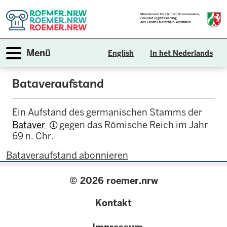
Direkt
zum
Inhalt
Navigation aktivieren/deaktivieren
Menü
English
In het Nederlands
Bataveraufstand
Ein Aufstand des germanischen Stamms der
Bataver
gegen das Römische Reich im Jahr
69 n. Chr.
Bataveraufstand abonnieren
© 2026 roemer.nrw
{
Kontakt
configuration.label