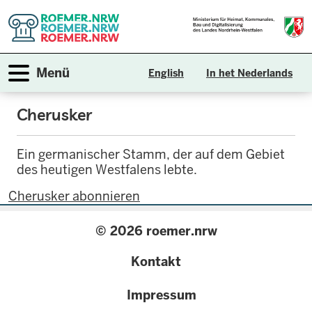
Direkt
zum
Inhalt
Navigation aktivieren/deaktivieren
Menü
English
In het Nederlands
Cherusker
Ein germanischer Stamm, der auf dem Gebiet
des heutigen Westfalens lebte.
Cherusker abonnieren
© 2026 roemer.nrw
{
Kontakt
configuration.label
Impressum
}}