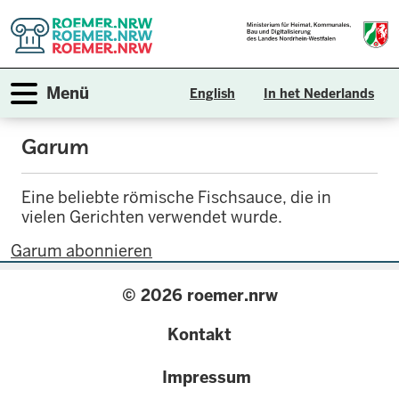
Direkt
zum
Inhalt
Navigation aktivieren/deaktivieren
Menü
English
In het Nederlands
Garum
Eine beliebte römische Fischsauce, die in
vielen Gerichten verwendet wurde.
Garum abonnieren
© 2026 roemer.nrw
{
Kontakt
configuration.label
Impressum
}}