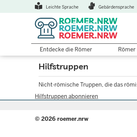
Top
Direkt
Leichte Sprache
Gebärdensprache
zum
Menu
Inhalt
Hauptnavigation
Entdecke die Römer
Römer 
Hilfstruppen
Nicht-römische Truppen, die das römi
Hilfstruppen abonnieren
© 2026 roemer.nrw