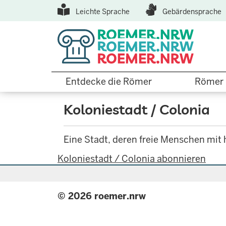
Top
Direkt
Leichte Sprache
Gebärdensprache
zum
Menu
Inhalt
Hauptnavigation
Entdecke die Römer
Römer 
Koloniestadt / Colonia
Eine Stadt, deren freie Menschen mit
Koloniestadt / Colonia abonnieren
© 2026 roemer.nrw