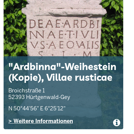
"Ardbinna"-Weihestein
(Kopie), Villae rusticae
Broichstraße 1
52393
Hürtgenwald-Gey
N 50°44'56"
E 6°25'12"
> Weitere Informationen