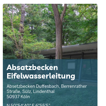
Absatzbecken
Eifelwasserleitung
Absetzbecken Duffesbach, Berrenrather
Straße, Sülz, Lindenthal
50937
Köln
N 50°54'40"
E 6°55'5"