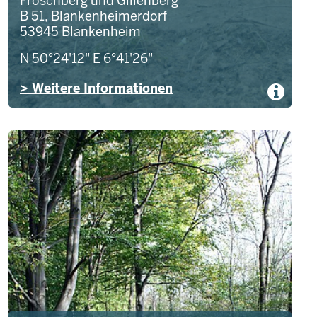
Froschberg und Gillenberg
B 51, Blankenheimerdorf
53945
Blankenheim
N 50°24'12"
E 6°41'26"
> Weitere Informationen