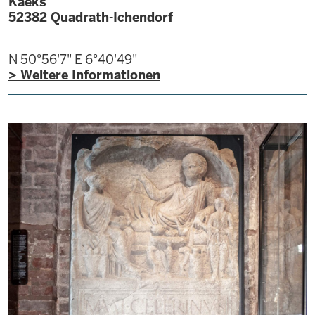
Kaeks
52382
Quadrath-Ichendorf
N 50°56'7"
E 6°40'49"
> Weitere Informationen