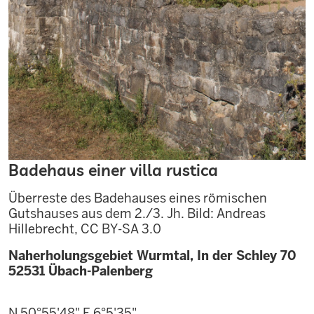
Badehaus einer villa rustica
Überreste des Badehauses eines römischen
Gutshauses aus dem 2./3. Jh. Bild: Andreas
Hillebrecht, CC BY-SA 3.0
Naherholungsgebiet Wurmtal, In der Schley 70
52531
Übach-Palenberg
N 50°55'48"
E 6°5'35"