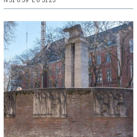
N 51°0'59"
E 6°51'25"