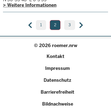
> Weitere Informationen
Seitennummerierung
Seite
1
Aktuelle
2
Seite
3
Vorherige
Nächste
Seite
Seite
Seite
© 2026 roemer.nrw
{
Kontakt
configuration.label
Impressum
}}
Datenschutz
Barrierefreiheit
Bildnachweise