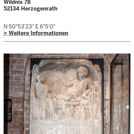
Wildnis 78
52134
Herzogenrath
N 50°53'23"
E 6°5'0"
> Weitere Informationen