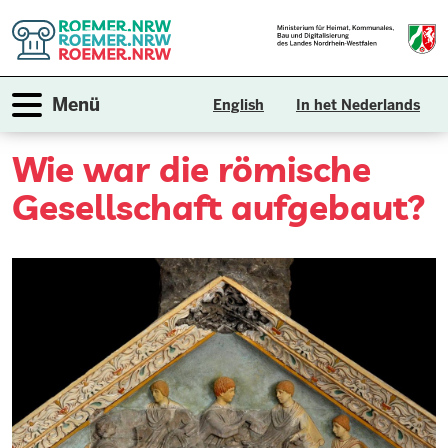
Direkt
zum
Inhalt
Navigation aktivieren/deaktivieren
Menü
English
In het Nederlands
Wie
war
die
römische
Gesellschaft
aufgebaut?