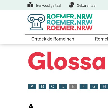
Top
Hopp
Eenvoudige taal
Gebarentaal
til
Menu
hovedinnhold
Hauptnavigation
Ontdek de Romeinen
Romei
Glossa
A
B
C
D
E
F
G
H
A