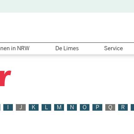
nen in NRW
De Limes
Service
r
I
J
K
L
M
N
O
P
Q
R