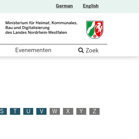
German
English
Evenementen
Zoek
S
T
U
V
W
X
Y
Z